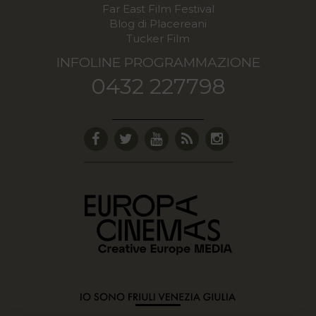
Far East Film Festival
Blog di Placereani
Tucker Film
INFOLINE PROGRAMMAZIONE
0432 227798