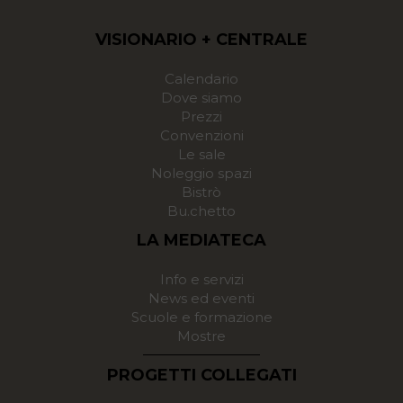
VISIONARIO + CENTRALE
Calendario
Dove siamo
Prezzi
Convenzioni
Le sale
Noleggio spazi
Bistrò
Bu.chetto
LA MEDIATECA
Info e servizi
News ed eventi
Scuole e formazione
Mostre
PROGETTI COLLEGATI