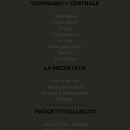
VISIONARIO + CENTRALE
Calendario
Dove siamo
Prezzi
Convenzioni
Le sale
Noleggio spazi
Bistrò
Bu.chetto
LA MEDIATECA
Info e servizi
News ed eventi
Scuole e formazione
Mostre
PROGETTI COLLEGATI
Far East Film Festival