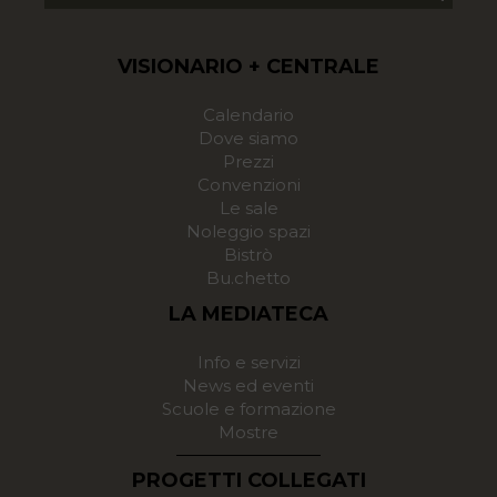
VISIONARIO + CENTRALE
Calendario
Dove siamo
Prezzi
Convenzioni
Le sale
Noleggio spazi
Bistrò
Bu.chetto
LA MEDIATECA
Info e servizi
News ed eventi
Scuole e formazione
Mostre
PROGETTI COLLEGATI