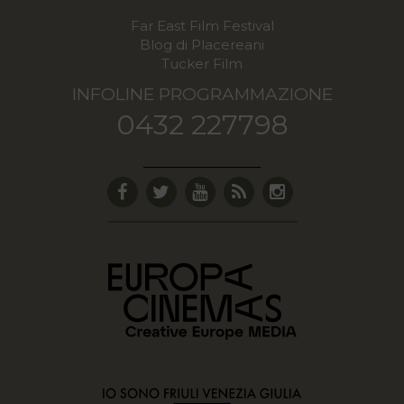
Far East Film Festival
Blog di Placereani
Tucker Film
INFOLINE PROGRAMMAZIONE
0432 227798