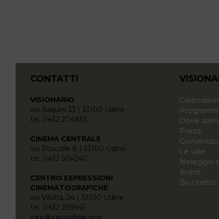
CONTATTI
VISIONA
VISIONARIO
Calendari
via Asquini 33 | 33100 Udine
Programma
tel. 0432 204933
Dove siam
Prezzi
CINEMA CENTRALE
Convenzio
via Poscolle 8 | 33100 Udine
Le sale
tel. 0432 504240
Noleggio s
Bistrò
CENTRO ESPRESSIONI
Bu.chetto
CINEMATOGRAFICHE
via Villalta, 24 | 33100 Udine
tel. 0432 299545
cec@cecudine.org