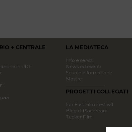
RIO + CENTRALE
LA MEDIATECA
o
Info e servizi
zione in PDF
News ed eventi
o
Scuole e formazione
Mostre
ni
PROGETTI COLLEGATI
pazi
Far East Film Festival
Blog di Placereani
Tucker Film