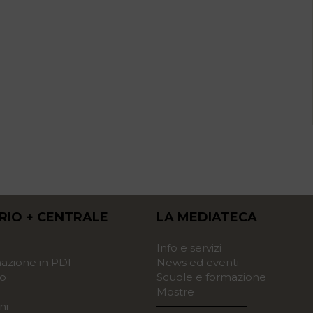
RIO + CENTRALE
LA MEDIATECA
o
Info e servizi
zione in PDF
News ed eventi
o
Scuole e formazione
Mostre
ni