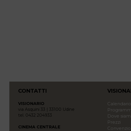
CONTATTI
VISIONA
VISIONARIO
Calendari
via Asquini 33 | 33100 Udine
Programma
tel. 0432 204933
Dove siam
Prezzi
CINEMA CENTRALE
Convenzio