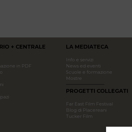
RIO + CENTRALE
LA MEDIATECA
o
Info e servizi
zione in PDF
News ed eventi
o
Scuole e formazione
Mostre
ni
PROGETTI COLLEGATI
pazi
Far East Film Festival
Blog di Placereani
Tucker Film