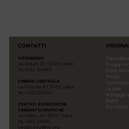
CONTATTI
VISIONA
VISIONARIO
Calendari
via Asquini 33 | 33100 Udine
Programma
tel. 0432 204933
Dove siam
Prezzi
CINEMA CENTRALE
Convenzio
via Poscolle 8 | 33100 Udine
Le sale
tel. 0432 504240
Noleggio s
Bistrò
CENTRO ESPRESSIONI
Bu.chetto
CINEMATOGRAFICHE
via Villalta, 24 | 33100 Udine
tel. 0432 299545
cec@cecudine.org