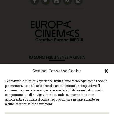
Gestisci Consenso Cookie
Copyright © 2015 Cec, Tutti i diritti riservati. Nessun
Per fornire le migliori esperienze, utilizziamo tecnologie come i cookie
contenuto può essere copiato o manipolato. Accedendo al
per memorizzare e/o accedere alle informazioni del dispositivo. Il
sito approvi la Policy sulla privacy e la Policy sui
consenso a queste tecnologie ci permetterà di elaborare dati come il
contenuti.
comportamento di navigazione o ID unici su questo sito. Non
Centro espressioni cinematografiche, via Villalta, 24 |
acconsentire o ritirare il consenso può influire negativamente su
33100 Udine | tel. 0432 299545 | P.Iva 01295290306 |
alcune caratteristiche e funzioni.
cec@cecudine.org
Visionario, via Asquini 33 | 33100 Udine | tel. 0432