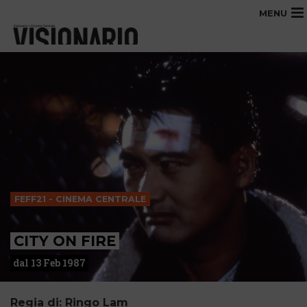
MENU
FEFF21 - CINEMA CENTRALE
CITY ON FIRE
dal 13 Feb 1987
Regia di: Ringo Lam