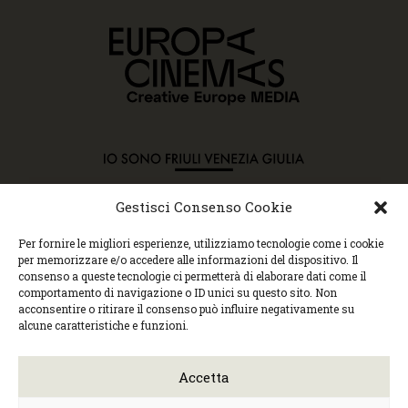
Gestisci Consenso Cookie
Copyright © 2015 Cec, Tutti i diritti riservati. Nessun
Per fornire le migliori esperienze, utilizziamo tecnologie come i cookie
contenuto può essere copiato o manipolato. Accedendo al
per memorizzare e/o accedere alle informazioni del dispositivo. Il
sito approvi la Policy sulla privacy e la Policy sui
consenso a queste tecnologie ci permetterà di elaborare dati come il
contenuti.
comportamento di navigazione o ID unici su questo sito. Non
Centro espressioni cinematografiche, via Villalta, 24 |
acconsentire o ritirare il consenso può influire negativamente su
33100 Udine | tel. 0432 299545 | P.Iva 01295290306 |
alcune caratteristiche e funzioni.
cec@cecudine.org
Visionario, via Asquini 33 | 33100 Udine | tel. 0432
204933 | Cinema Centrale, via Poscolle 8 | tel. 0432
Accetta
504240
Trasparenza/Incarichi direttivi
|
Privacy