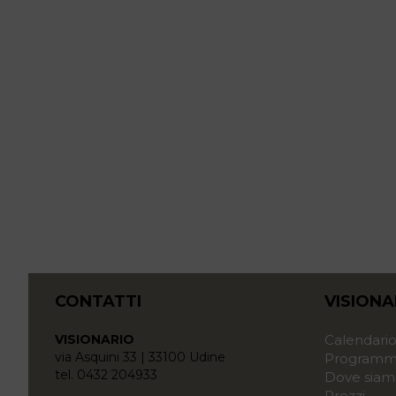
CONTATTI
VISIONA
VISIONARIO
Calendari
via Asquini 33 | 33100 Udine
Programma
tel. 0432 204933
Dove siam
Prezzi