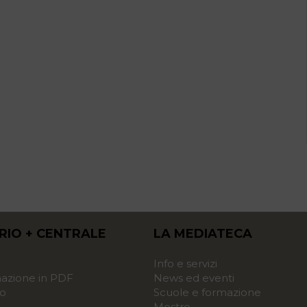
RIO + CENTRALE
LA MEDIATECA
o
Info e servizi
zione in PDF
News ed eventi
o
Scuole e formazione
Mostre