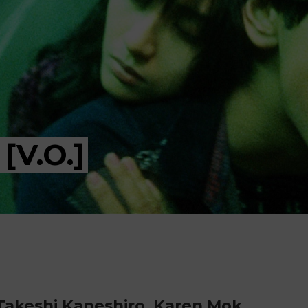
[V.O.]
, Takeshi Kaneshiro, Karen Mok,