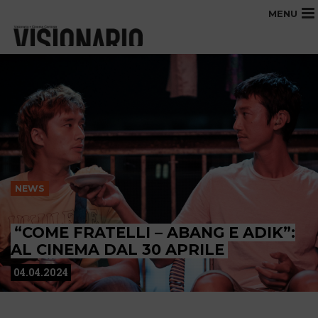
MENU
NEWS
“COME FRATELLI – ABANG E ADIK”:
AL CINEMA DAL 30 APRILE
04.04.2024