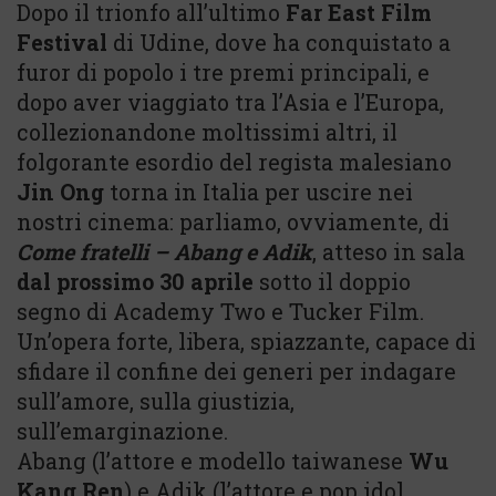
Dopo il trionfo all’ultimo
Far East Film
Festival
di Udine, dove ha conquistato a
furor di popolo i tre premi principali, e
dopo aver viaggiato tra l’Asia e l’Europa,
collezionandone moltissimi altri, il
folgorante esordio del regista malesiano
Jin Ong
torna in Italia per uscire nei
nostri cinema: parliamo, ovviamente, di
Come fratelli – Abang e Adik
, atteso in sala
dal prossimo 30 aprile
sotto il doppio
segno di Academy Two e Tucker Film.
Un’opera forte, libera, spiazzante, capace di
sfidare il confine dei generi per indagare
sull’amore, sulla giustizia,
sull’emarginazione.
Abang (l’attore e modello taiwanese
Wu
Kang Ren
) e Adik (l’attore e pop idol