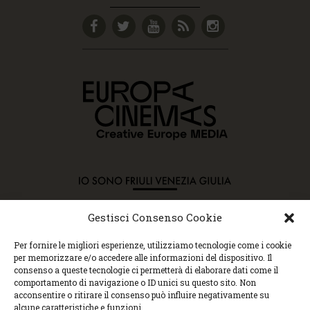
Gestisci Consenso Cookie
Copyright © 2015 Cec, Tutti i diritti riservati. Nessun
Per fornire le migliori esperienze, utilizziamo tecnologie come i cookie
contenuto può essere copiato o manipolato. Accedendo al
per memorizzare e/o accedere alle informazioni del dispositivo. Il
sito approvi la Policy sulla privacy e la Policy sui
consenso a queste tecnologie ci permetterà di elaborare dati come il
contenuti.
comportamento di navigazione o ID unici su questo sito. Non
Centro espressioni cinematografiche, via Villalta, 24 |
acconsentire o ritirare il consenso può influire negativamente su
33100 Udine | tel. 0432 299545 | P.Iva 01295290306 |
alcune caratteristiche e funzioni.