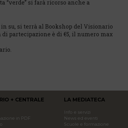
a “verde” si farà ricorso anche a
 in su, si terrà al Bookshop del Visionario
a di partecipazione è di €5, il numero max
ario.
RIO + CENTRALE
LA MEDIATECA
o
Info e servizi
zione in PDF
News ed eventi
o
Scuole e formazione