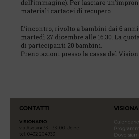
dell’immagine). Per lasciare un’impront
materiali cartacei di recupero.
L’incontro, rivolto a bambini dai 6 anni
martedì 27 dicembre alle 16.30. La quot
di partecipanti 20 bambini.
Prenotazioni presso la cassa del Vision
CONTATTI
VISIONA
VISIONARIO
Calendari
via Asquini 33 | 33100 Udine
Programma
tel. 0432 204933
Dove siam