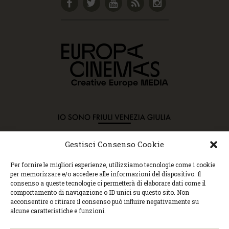
Gestisci Consenso Cookie
Copyright © 2015 Cec, Tutti i diritti riservati. Nessun
Per fornire le migliori esperienze, utilizziamo tecnologie come i cookie
contenuto può essere copiato o manipolato. Accedendo al
per memorizzare e/o accedere alle informazioni del dispositivo. Il
sito approvi la Policy sulla privacy e la Policy sui
consenso a queste tecnologie ci permetterà di elaborare dati come il
contenuti.
comportamento di navigazione o ID unici su questo sito. Non
Centro espressioni cinematografiche, via Villalta, 24 |
acconsentire o ritirare il consenso può influire negativamente su
33100 Udine | tel. 0432 299545 | P.Iva 01295290306 |
alcune caratteristiche e funzioni.
cec@cecudine.org
Visionario, via Asquini 33 | 33100 Udine | tel. 0432